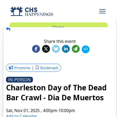
Advertise
Home
Subscribe
Add Events
Share this event
Dinner Club
Insider’s Guide
Promote
Bookmark
IN-PERSON
Charleston Day of The Dead
Bar Crawl - Dia De Muertos
Sat, Nov 01, 2025
,
4:00pm
-10:00pm
Add to Calendar